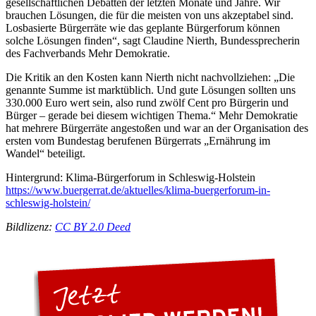
gesellschaftlichen Debatten der letzten Monate und Jahre. Wir
brauchen Lösungen, die für die meisten von uns akzeptabel sind.
Losbasierte Bürgerräte wie das geplante Bürgerforum können
solche Lösungen finden“, sagt Claudine Nierth, Bundessprecherin
des Fachverbands Mehr Demokratie.
Die Kritik an den Kosten kann Nierth nicht nachvollziehen: „Die
genannte Summe ist marktüblich. Und gute Lösungen sollten uns
330.000 Euro wert sein, also rund zwölf Cent pro Bürgerin und
Bürger – gerade bei diesem wichtigen Thema.“ Mehr Demokratie
hat mehrere Bürgerräte angestoßen und war an der Organisation des
ersten vom Bundestag berufenen Bürgerrats „Ernährung im
Wandel“ beteiligt.
Hintergrund: Klima-Bürgerforum in Schleswig-Holstein
https://www.buergerrat.de/aktuelles/klima-buergerforum-in-
schleswig-holstein/
Bildlizenz:
CC BY 2.0 Deed