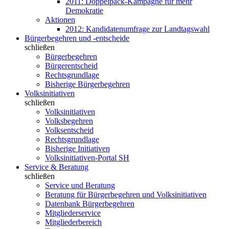
2011: Doppelpack-Kampagne für mehr
Demokratie
Aktionen
2012: Kandidatenumfrage zur Landtagswahl
Bürgerbegehren und -entscheide
schließen
Bürgerbegehren
Bürgerentscheid
Rechtsgrundlage
Bisherige Bürgerbegehren
Volksinitiativen
schließen
Volksinitiativen
Volksbegehren
Volksentscheid
Rechtsgrundlage
Bisherige Initiativen
Volksinitiativen-Portal SH
Service & Beratung
schließen
Service und Beratung
Beratung für Bürgerbegehren und Volksinitiativen
Datenbank Bürgerbegehren
Mitgliederservice
Mitgliederbereich