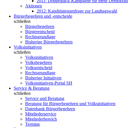
2011: Doppelpack-Kampagne für mehr Demokrati
Aktionen
2012: Kandidatenumfrage zur Landtagswahl
Bürgerbegehren und -entscheide
schließen
Bürgerbegehren
Bürgerentscheid
Rechtsgrundlage
Bisherige Bürgerbegehren
Volksinitiativen
schließen
Volksinitiativen
Volksbegehren
Volksentscheid
Rechtsgrundlage
Bisherige Initiativen
Volksinitiativen-Portal SH
Service & Beratung
schließen
Service und Beratung
Beratung für Bürgerbegehren und Volksinitiativen
Datenbank Bürgerbegehren
Mitgliederservice
Mitgliederbereich
Termine