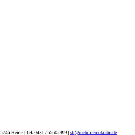
25746 Heide | Tel. 0431 / 55602999 |
sh
@mehr-demokratie.de