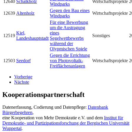
12640
Schalkholz
Wirtschaftsprojekte
2
Windparks
Gegen den Bau eines
12639
Altenholz
Wirtschaftsprojekte
2
Windparks
Für eine Bewerbung
um die Austragung
Kiel,
eines
12519
Sonstiges
2
Landeshauptstadt
Segelwettbewerbs
während der
Olypmischen Spiele
Gegen die Errichtung
12503
Seedorf
von Photovoltaik-
Wirtschaftsprojekte
2
Freiflächenanlagen
Vorherige
Nächste
Kooperationspartnerschaft
Datenerfassung, Codierung und Datenpflege:
Datenbank
Bürgerbegehren
,
eine Kooperation von Mehr Demokratie e.V. und dem
Institut für
Demokratie- und Partizipationsforschung der Bergischen Universität
Wuppertal
.