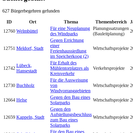
627 Bürgerbegehren gefunden
ID
Ort
Thema
Themenbereich
J
Für eine Neuplanung
Planungssatzungen
12760
Welmbüttel
2
des Windparks
(Bauleitplanung)
Gegen Errichtung
einer
12751
Meldorf, Stadt
Wirtschaftsprojekte
2
Ferienhaussiedlung
im Speicherkoog (2)
Für Erhalt des
Lübeck,
12742
Mühlentorplatzes als
Verkehrsprojekte
2
Hansestadt
Kreisverkehr
Für die Ausweisung
12730
Buchholz
von
Wirtschaftsprojekte
2
Windvorranggebieten
Gegen den Bau eines
12664
Helse
Wirtschaftsprojekte
2
Solarparks
Gegen den
Aufstellungsbeschluss
12659
Kappeln, Stadt
Wirtschaftsprojekte
2
zum Bau eines
Solarparks
Für den Bau eines