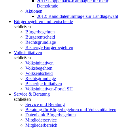
2011: Doppelpack-Kampagne für mehr
Demokratie
Aktionen
2012: Kandidatenumfrage zur Landtagswahl
Bürgerbegehren und -entscheide
schließen
Bürgerbegehren
Bürgerentscheid
Rechtsgrundlage
Bisherige Bürgerbegehren
Volksinitiativen
schließen
Volksinitiativen
Volksbegehren
Volksentscheid
Rechtsgrundlage
Bisherige Initiativen
Volksinitiativen-Portal SH
Service & Beratung
schließen
Service und Beratung
Beratung für Bürgerbegehren und Volksinitiativen
Datenbank Bürgerbegehren
Mitgliederservice
Mitgliederbereich