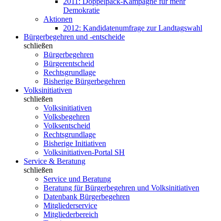
2011: Doppelpack-Kampagne für mehr
Demokratie
Aktionen
2012: Kandidatenumfrage zur Landtagswahl
Bürgerbegehren und -entscheide
schließen
Bürgerbegehren
Bürgerentscheid
Rechtsgrundlage
Bisherige Bürgerbegehren
Volksinitiativen
schließen
Volksinitiativen
Volksbegehren
Volksentscheid
Rechtsgrundlage
Bisherige Initiativen
Volksinitiativen-Portal SH
Service & Beratung
schließen
Service und Beratung
Beratung für Bürgerbegehren und Volksinitiativen
Datenbank Bürgerbegehren
Mitgliederservice
Mitgliederbereich