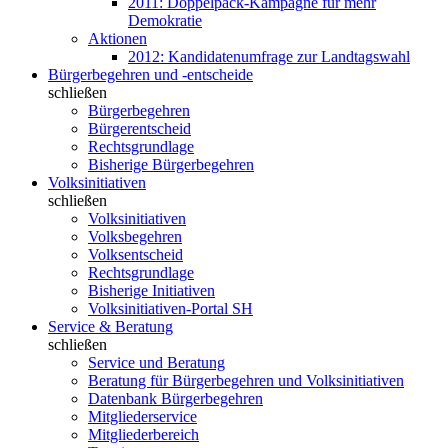
2011: Doppelpack-Kampagne für mehr
Demokratie
Aktionen
2012: Kandidatenumfrage zur Landtagswahl
Bürgerbegehren und -entscheide
schließen
Bürgerbegehren
Bürgerentscheid
Rechtsgrundlage
Bisherige Bürgerbegehren
Volksinitiativen
schließen
Volksinitiativen
Volksbegehren
Volksentscheid
Rechtsgrundlage
Bisherige Initiativen
Volksinitiativen-Portal SH
Service & Beratung
schließen
Service und Beratung
Beratung für Bürgerbegehren und Volksinitiativen
Datenbank Bürgerbegehren
Mitgliederservice
Mitgliederbereich