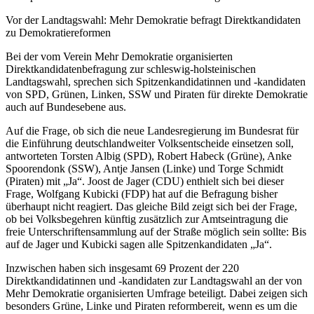
Vor der Landtagswahl: Mehr Demokratie befragt Direktkandidaten
zu Demokratiereformen
Bei der vom Verein Mehr Demokratie organisierten
Direktkandidatenbefragung zur schleswig-holsteinischen
Landtagswahl, sprechen sich Spitzenkandidatinnen und -kandidaten
von SPD, Grünen, Linken, SSW und Piraten für direkte Demokratie
auch auf Bundesebene aus.
Auf die Frage, ob sich die neue Landesregierung im Bundesrat für
die Einführung deutschlandweiter Volksentscheide einsetzen soll,
antworteten Torsten Albig (SPD), Robert Habeck (Grüne), Anke
Spoorendonk (SSW), Antje Jansen (Linke) und Torge Schmidt
(Piraten) mit „Ja“. Joost de Jager (CDU) enthielt sich bei dieser
Frage, Wolfgang Kubicki (FDP) hat auf die Befragung bisher
überhaupt nicht reagiert. Das gleiche Bild zeigt sich bei der Frage,
ob bei Volksbegehren künftig zusätzlich zur Amtseintragung die
freie Unterschriftensammlung auf der Straße möglich sein sollte: Bis
auf de Jager und Kubicki sagen alle Spitzenkandidaten „Ja“.
Inzwischen haben sich insgesamt 69 Prozent der 220
Direktkandidatinnen und -kandidaten zur Landtagswahl an der von
Mehr Demokratie organisierten Umfrage beteiligt. Dabei zeigen sich
besonders Grüne, Linke und Piraten reformbereit, wenn es um die