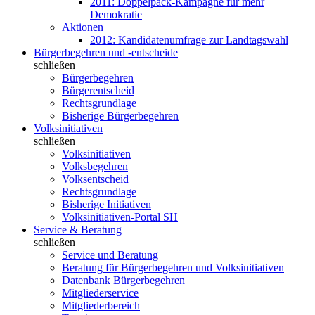
2011: Doppelpack-Kampagne für mehr
Demokratie
Aktionen
2012: Kandidatenumfrage zur Landtagswahl
Bürgerbegehren und -entscheide
schließen
Bürgerbegehren
Bürgerentscheid
Rechtsgrundlage
Bisherige Bürgerbegehren
Volksinitiativen
schließen
Volksinitiativen
Volksbegehren
Volksentscheid
Rechtsgrundlage
Bisherige Initiativen
Volksinitiativen-Portal SH
Service & Beratung
schließen
Service und Beratung
Beratung für Bürgerbegehren und Volksinitiativen
Datenbank Bürgerbegehren
Mitgliederservice
Mitgliederbereich