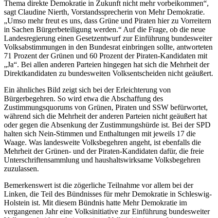
Thema direkte Demokratie in Zukunft nicht mehr vorbeikommen“,
sagt Claudine Nierth, Vorstandssprecherin von Mehr Demokratie.
„Umso mehr freut es uns, dass Grüne und Piraten hier zu Vorreitern
in Sachen Bürgerbeteiligung werden.“ Auf die Frage, ob die neue
Landesregierung einen Gesetzentwurf zur Einführung bundesweiter
Volksabstimmungen in den Bundesrat einbringen sollte, antworteten
71 Prozent der Grünen und 60 Prozent der Piraten-Kandidaten mit
„Ja“. Bei allen anderen Parteien hingegen hat sich die Mehrheit der
Direktkandidaten zu bundesweiten Volksentscheiden nicht geäußert.
Ein ähnliches Bild zeigt sich bei der Erleichterung von
Bürgerbegehren. So wird etwa die Abschaffung des
Zustimmungsquorums von Grünen, Piraten und SSW befürwortet,
während sich die Mehrheit der anderen Parteien nicht geäußert hat
oder gegen die Absenkung der Zustimmungshürde ist. Bei der SPD
halten sich Nein-Stimmen und Enthaltungen mit jeweils 17 die
Waage. Was landesweite Volksbegehren angeht, ist ebenfalls die
Mehrheit der Grünen- und der Piraten-Kandidaten dafür, die freie
Unterschriftensammlung und haushaltswirksame Volksbegehren
zuzulassen.
Bemerkenswert ist die zögerliche Teilnahme vor allem bei der
Linken, die Teil des Bündnisses für mehr Demokratie in Schleswig-
Holstein ist. Mit diesem Bündnis hatte Mehr Demokratie im
vergangenen Jahr eine Volksinitiative zur Einführung bundesweiter