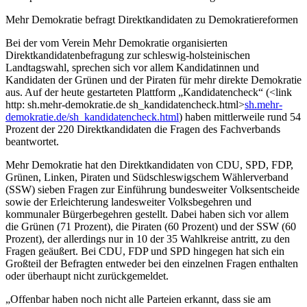
Mehr Demokratie befragt Direktkandidaten zu Demokratiereformen
Bei der vom Verein Mehr Demokratie organisierten
Direktkandidatenbefragung zur schleswig-holsteinischen
Landtagswahl, sprechen sich vor allem Kandidatinnen und
Kandidaten der Grünen und der Piraten für mehr direkte Demokratie
aus. Auf der heute gestarteten Plattform „Kandidatencheck“ (<link
http: sh.mehr-demokratie.de sh_kandidatencheck.html>
sh.mehr-
demokratie.de/sh_kandidatencheck.html
) haben mittlerweile rund 54
Prozent der 220 Direktkandidaten die Fragen des Fachverbands
beantwortet.
Mehr Demokratie hat den Direktkandidaten von CDU, SPD, FDP,
Grünen, Linken, Piraten und Südschleswigschem Wählerverband
(SSW) sieben Fragen zur Einführung bundesweiter Volksentscheide
sowie der Erleichterung landesweiter Volksbegehren und
kommunaler Bürgerbegehren gestellt. Dabei haben sich vor allem
die Grünen (71 Prozent), die Piraten (60 Prozent) und der SSW (60
Prozent), der allerdings nur in 10 der 35 Wahlkreise antritt, zu den
Fragen geäußert. Bei CDU, FDP und SPD hingegen hat sich ein
Großteil der Befragten entweder bei den einzelnen Fragen enthalten
oder überhaupt nicht zurückgemeldet.
„Offenbar haben noch nicht alle Parteien erkannt, dass sie am