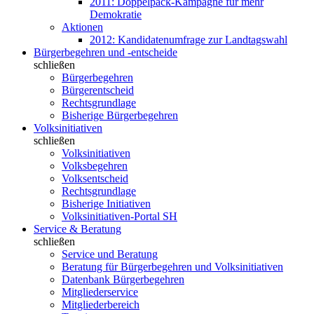
2011: Doppelpack-Kampagne für mehr
Demokratie
Aktionen
2012: Kandidatenumfrage zur Landtagswahl
Bürgerbegehren und -entscheide
schließen
Bürgerbegehren
Bürgerentscheid
Rechtsgrundlage
Bisherige Bürgerbegehren
Volksinitiativen
schließen
Volksinitiativen
Volksbegehren
Volksentscheid
Rechtsgrundlage
Bisherige Initiativen
Volksinitiativen-Portal SH
Service & Beratung
schließen
Service und Beratung
Beratung für Bürgerbegehren und Volksinitiativen
Datenbank Bürgerbegehren
Mitgliederservice
Mitgliederbereich