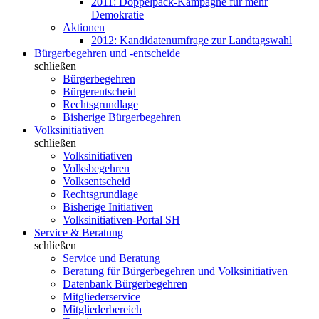
2011: Doppelpack-Kampagne für mehr
Demokratie
Aktionen
2012: Kandidatenumfrage zur Landtagswahl
Bürgerbegehren und -entscheide
schließen
Bürgerbegehren
Bürgerentscheid
Rechtsgrundlage
Bisherige Bürgerbegehren
Volksinitiativen
schließen
Volksinitiativen
Volksbegehren
Volksentscheid
Rechtsgrundlage
Bisherige Initiativen
Volksinitiativen-Portal SH
Service & Beratung
schließen
Service und Beratung
Beratung für Bürgerbegehren und Volksinitiativen
Datenbank Bürgerbegehren
Mitgliederservice
Mitgliederbereich