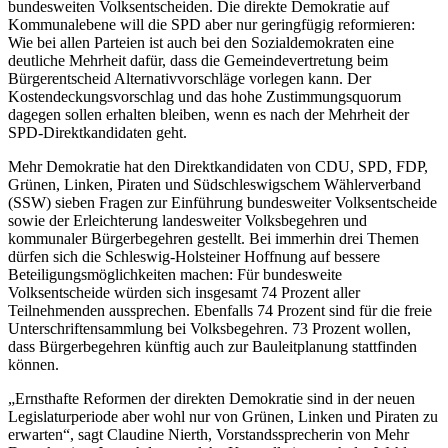
bundesweiten Volksentscheiden. Die direkte Demokratie auf
Kommunalebene will die SPD aber nur geringfügig reformieren:
Wie bei allen Parteien ist auch bei den Sozialdemokraten eine
deutliche Mehrheit dafür, dass die Gemeindevertretung beim
Bürgerentscheid Alternativvorschläge vorlegen kann. Der
Kostendeckungsvorschlag und das hohe Zustimmungsquorum
dagegen sollen erhalten bleiben, wenn es nach der Mehrheit der
SPD-Direktkandidaten geht.
Mehr Demokratie hat den Direktkandidaten von CDU, SPD, FDP,
Grünen, Linken, Piraten und Südschleswigschem Wählerverband
(SSW) sieben Fragen zur Einführung bundesweiter Volksentscheide
sowie der Erleichterung landesweiter Volksbegehren und
kommunaler Bürgerbegehren gestellt. Bei immerhin drei Themen
dürfen sich die Schleswig-Holsteiner Hoffnung auf bessere
Beteiligungsmöglichkeiten machen: Für bundesweite
Volksentscheide würden sich insgesamt 74 Prozent aller
Teilnehmenden aussprechen. Ebenfalls 74 Prozent sind für die freie
Unterschriftensammlung bei Volksbegehren. 73 Prozent wollen,
dass Bürgerbegehren künftig auch zur Bauleitplanung stattfinden
können.
„Ernsthafte Reformen der direkten Demokratie sind in der neuen
Legislaturperiode aber wohl nur von Grünen, Linken und Piraten zu
erwarten“, sagt Claudine Nierth, Vorstandssprecherin von Mehr