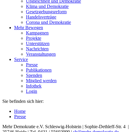
Ungleichheit und Demokratie
Klima und Demokratie
Gesetzgebungsreform
Handelsverträge
Corona und Demokratie
Mehr Bewegen
Kampagnen
Projekte
Unterstützen
Nachrichten
Veranstaltungen
Service
Presse
Publikationen
Spenden
Mitglied werden
Infothek
Login
Sie befinden sich hier:
Home
Presse
Mehr Demokratie e.V. Schleswig-Holstein | Sophie-Dethleff-Str. 4 |
25746 Heide | Tel. 0431 / 55602999 |
sh
@mehr-demokratie.de