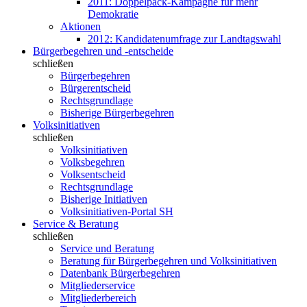
2011: Doppelpack-Kampagne für mehr
Demokratie
Aktionen
2012: Kandidatenumfrage zur Landtagswahl
Bürgerbegehren und -entscheide
schließen
Bürgerbegehren
Bürgerentscheid
Rechtsgrundlage
Bisherige Bürgerbegehren
Volksinitiativen
schließen
Volksinitiativen
Volksbegehren
Volksentscheid
Rechtsgrundlage
Bisherige Initiativen
Volksinitiativen-Portal SH
Service & Beratung
schließen
Service und Beratung
Beratung für Bürgerbegehren und Volksinitiativen
Datenbank Bürgerbegehren
Mitgliederservice
Mitgliederbereich