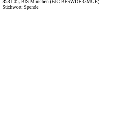
8581 05, BfS München (BIC BFSWDE33MUE)
Stichwort: Spende